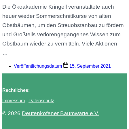
Die Ökoakademie Kringell veranstaltete auch
heuer wieder Sommerschnittkurse von alten
Obstbäumen, um den Streuobstanbau zu fördern
und Großteils verlorengegangenes Wissen zum
Obstbaum wieder zu vermitteln. Viele Aktionen –
…
Veröffentlichungsdatum
15. September 2021
Rechtliches:
Impressum
-
Datenschutz
© 2026
Deutenkofener Baumwarte e.V.
Theme von
Anders Norén