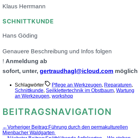
Klaus Herrmann
SCHNITTKUNDE
Hans Göding
Genauere Beschreibung und Infos folgen
!
Anmeldung ab
sofort, unter,
gertraudhagl@icloud.com
möglich
Schlagwörter
Pflege an Werkzeugen
,
Reparaturen
,
Schnittkunde
,
Seilklettertechnik im Obstbaum
,
Wartung
an Werkzeugen
,
workshop
BEITRAGSNAVIGATION
←
Vorheriger Beitrag:
Führung durch den permakulturellen
Mienbacher Waldgarten