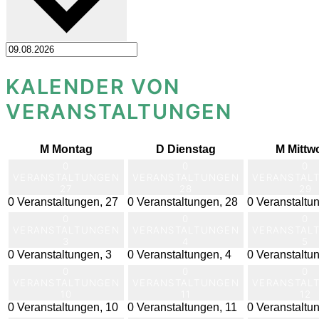
KALENDER VON
VERANSTALTUNGEN
M
Montag
D
Dienstag
M
Mittw
0
0
0
VERANSTALTUNGEN
VERANSTALTUNGEN
VERANSTAL
27
28
29
0 Veranstaltungen,
27
0 Veranstaltungen,
28
0 Veranstaltu
0
0
0
VERANSTALTUNGEN
VERANSTALTUNGEN
VERANSTAL
3
4
5
0 Veranstaltungen,
3
0 Veranstaltungen,
4
0 Veranstaltu
0
0
0
VERANSTALTUNGEN
VERANSTALTUNGEN
VERANSTAL
10
11
12
0 Veranstaltungen,
10
0 Veranstaltungen,
11
0 Veranstaltu